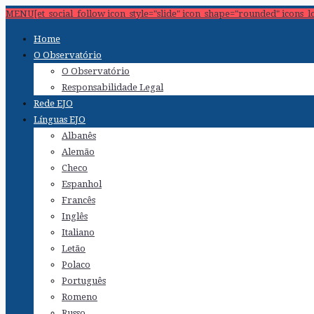
MENU[et_social_follow icon_style="slide" icon_shape="rounded" icons_l
Home
O Observatório
O Observatório
Responsabilidade Legal
Rede EJO
Línguas EJO
Albanês
Alemão
Checo
Espanhol
Francês
Inglês
Italiano
Letão
Polaco
Português
Romeno
Russo