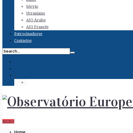
Sérvio
Ucraniano
AJO Árabe
AJO Francês
Patrocinadores
Contactos
+
MENU
Home