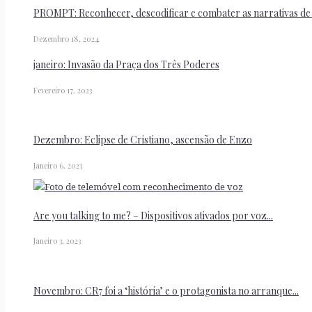
PROMPT: Reconhecer, descodificar e combater as narrativas d
Dezembro 18, 2024
janeiro: Invasão da Praça dos Três Poderes
Fevereiro 17, 2023
Dezembro: Eclipse de Cristiano, ascensão de Enzo
Janeiro 6, 2023
Are you talking to me? – Dispositivos ativados por voz...
Janeiro 3, 2023
Novembro: CR7 foi a ‘história’ e o protagonista no arranque...