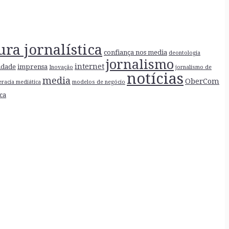
ura jornalística
confiança nos media
deontologia
jornalismo
internet
idade
imprensa
Inovação
jornalismo de
notícias
media
OberCom
teracia mediática
modelos de negócio
ica