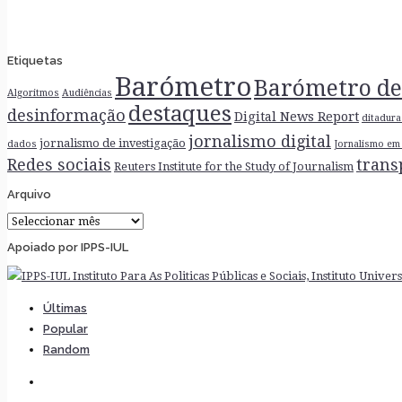
Etiquetas
Barómetro
Barómetro de
Algoritmos
Audiências
destaques
desinformação
Digital News Report
ditadura
jornalismo digital
jornalismo de investigação
dados
Jornalismo em 
Redes sociais
trans
Reuters Institute for the Study of Journalism
Arquivo
Arquivo
Apoiado por IPPS-IUL
Últimas
Popular
Random