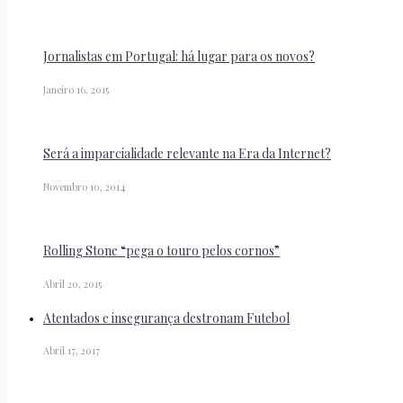
Jornalistas em Portugal: há lugar para os novos?
Janeiro 16, 2015
Será a imparcialidade relevante na Era da Internet?
Novembro 10, 2014
Rolling Stone “pega o touro pelos cornos”
Abril 20, 2015
Atentados e insegurança destronam Futebol
Abril 17, 2017