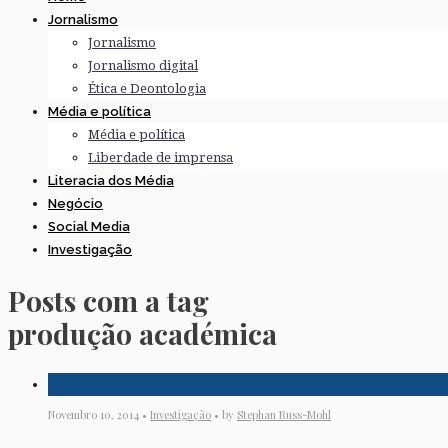
Jornalismo
Jornalismo
Jornalismo digital
Ética e Deontologia
Média e política
Média e política
Liberdade de imprensa
Literacia dos Média
Negócio
Social Media
Investigação
Posts com a tag
produção académica
Novembro 10, 2014 •
Investigação
• by
Stephan Russ-Mohl