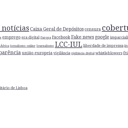
cobert
 notícias
Caixa Geral de Depósitos
censura
Fake news
google
emprego
Facebook
era digital
imparcial
s
Europa
LCC-IUL
liberdade de imprensa
África
jornalismo online
Journalismo
li
parência
união europeia
vigilância
whistleblowers
Ét
vigilância digital