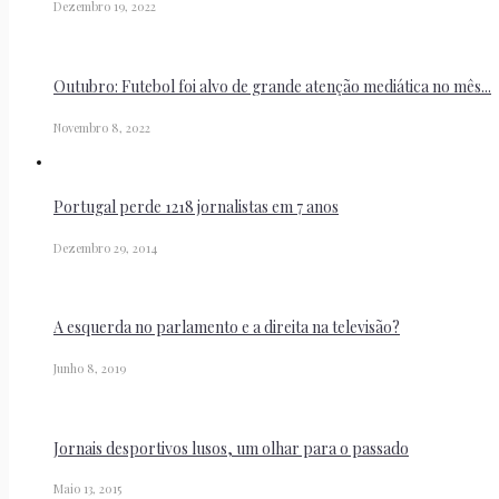
Dezembro 19, 2022
Outubro: Futebol foi alvo de grande atenção mediática no mês...
Novembro 8, 2022
Portugal perde 1218 jornalistas em 7 anos
Dezembro 29, 2014
A esquerda no parlamento e a direita na televisão?
Junho 8, 2019
Jornais desportivos lusos, um olhar para o passado
Maio 13, 2015