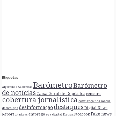
Etiquetas
Barómetro
Barómetro
Algoritmos
Audiências
de notícias
Caixa Geral de Depósitos
censura
cobertura jornalística
confiança nos media
destaques
desinformação
Digital News
deontologia
Fake news
Report
emprego
Facebook
era digital
ditaduras
Europa