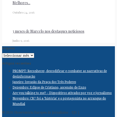
Melhores...
Outubro 24, 2016
3 meses de Marcelo nos destaques noticiosos
Junho 9, 2016
Arquivo
Arquivo
Artigos recentes
PROMPT: Reconhecer, descodificar e combater as narrativas de
desinformação
janeiro: Invasão da Praça dos Três Poderes
Dezembro: Eclipse de Cristiano, ascensão de Enzo
Are you talking to me? – Dispositivos ativados por voz e jornalismo
Novembro: CR7 foi a ‘história’ e o protagonista no arranque do
Mundial
© 2026 Observatório Europeu do Jornalismo – EJO |