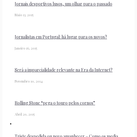
Jornais desportivos lusos, um olhar para o passado
Maio 13, 2015
Jornalistas em Portugal: há lugar para os novos?
Janeiro 16, 2015
Será a imparcialidade relevante na Era da Internet?
Novembro 10, 2014
Rolling Stone “pega o touro pelos cornos”
Abril 20, 2015
Triste despedida ou novo amanhecer – Como os media