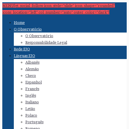
MENU[et_social_follow icon_style="slide" icon_shape="rounded"
icons_location="left" col_number="auto" outer_color="dark"]
Home
O Observatório
O Observatório
Responsabilidade Legal
Rede EJO
Línguas EJO
Albanês
Alemão
Checo
Espanhol
Francês
Inglês
Italiano
Letão
Polaco
Português
Romeno