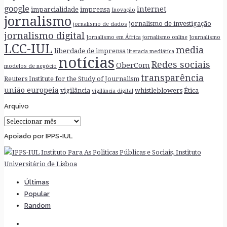
google
internet
imparcialidade
imprensa
Inovação
jornalismo
jornalismo de investigação
jornalismo de dados
jornalismo digital
Jornalismo em África
jornalismo online
Journalismo
LCC-IUL
media
liberdade de imprensa
literacia mediática
notícias
Redes sociais
OberCom
modelos de negócio
transparência
Reuters Institute for the Study of Journalism
união europeia
vigilância
whistleblowers
Ética
vigilância digital
Arquivo
Arquivo
Apoiado por IPPS-IUL
Últimas
Popular
Random