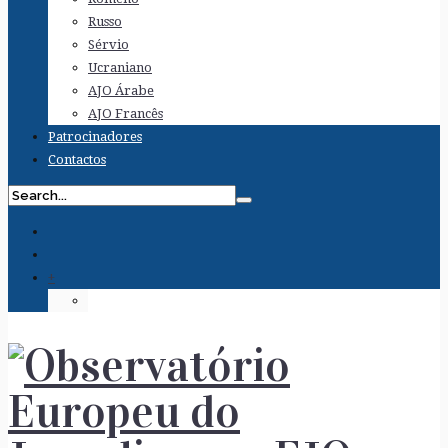
Russo
Sérvio
Ucraniano
AJO Árabe
AJO Francês
Patrocinadores
Contactos
+